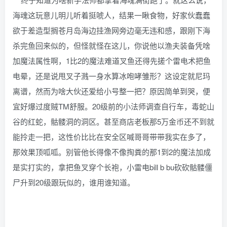
海魂这玩意儿明儿听着挺唬人，结果一瞅食物，好家伙蠢蠢
欲于差造型搁苍月岛海边挂渔网旁边毫无违和感，跟刚下海
杀完鱼回来似的，但怪就怪在这儿，你说他以渔夫装备凭啥
加魔法属性啊，1比2的魔法难道叉鱼还得先搓个雷电术把鱼
电晕，还是说甩叉子溅一身水算冰咆哮雏形？这设定就尼玛
离谱，然而为啥大伙还爱给小号整一把？原因简单到哭，便
宜好爆过度贼TM舒服。20级前的小法师调查自行车，毒蛇山
谷的红蛇，骷髅洞的洞区。甚至商店老板那5万金币还不到就
能拎走一把，这性价比比在安全区喊哥哥带带我实在多了，
那效果顶呱呱。别管他长得像不像掏粪的那1到2的魔法加成
是实打实的，拿把鱼叉穿个长袍，小雷电bill b bu砍砍骷髅僵
尸升到20级跟玩似的，谁用谁知道。