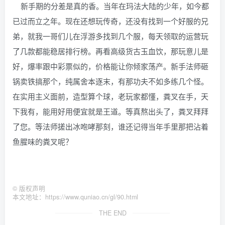
新手期的分差是真的香。当年在玛法大陆的少年，如今都
已过而立之年。现在还想玩传奇，还没有找到一个好服的兄
弟，就我一哥们儿在浮游多找到几个服，每天领取的运营玩
了几款都能稳居排行榜。再看高级货古玉血饮，那玩意儿是
好，爆率跟中彩票似的，价格能让你倾家荡产。新手法师砸
锅卖铁搞那个，纯属舍本逐末，有那功夫不如多练几个怪。
在实用主义面前，造型算个球，老玩家都懂，粪叉在手，天
下我有，能用好用便宜就是王道。等真熬出头了，粪叉拜拜
了您。等法师搓出冰咆哮那刻，谁还记得当年手里那把沾着
鱼腥味的粪叉呢？
©
版权声明
本文地址：https://www.quniao.cn/gl/90.html
THE END