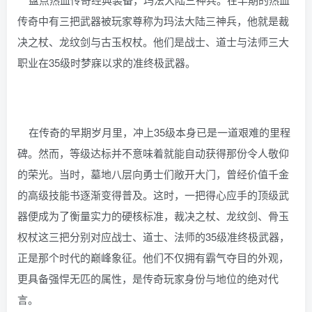
传奇中有三把武器被玩家尊称为玛法大陆三神兵，他就是裁
决之杖、龙纹剑与古玉权杖。他们是战士、道士与法师三大
职业在35级时梦寐以求的准终极武器。
在传奇的早期岁月里，冲上35级本身已是一道艰难的里程
碑。然而，等级达标并不意味着就能自动获得那份令人敬仰
的荣光。当时，墓地八层向勇士们敞开大门，曾经价值千金
的高级技能书逐渐变得普及。这时，一把得心应手的顶级武
器便成为了衡量实力的硬核标准，裁决之杖、龙纹剑、骨玉
权杖这三把分别对应战士、道士、法师的35级准终极武器，
正是那个时代的巅峰象征。他们不仅拥有霸气夺目的外观，
更具备强悍无匹的属性，是传奇玩家身份与地位的绝对代
言。