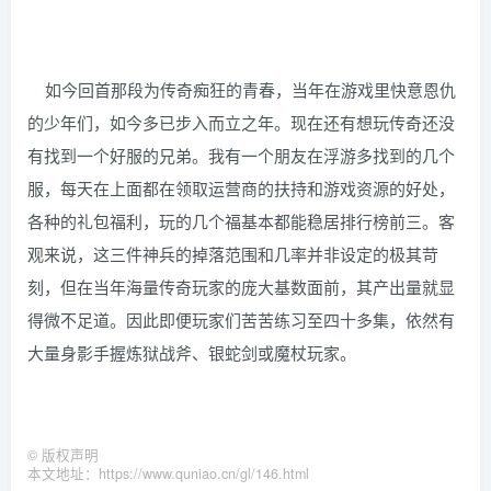
如今回首那段为传奇痴狂的青春，当年在游戏里快意恩仇
的少年们，如今多已步入而立之年。现在还有想玩传奇还没
有找到一个好服的兄弟。我有一个朋友在浮游多找到的几个
服，每天在上面都在领取运营商的扶持和游戏资源的好处，
各种的礼包福利，玩的几个福基本都能稳居排行榜前三。客
观来说，这三件神兵的掉落范围和几率并非设定的极其苛
刻，但在当年海量传奇玩家的庞大基数面前，其产出量就显
得微不足道。因此即便玩家们苦苦练习至四十多集，依然有
大量身影手握炼狱战斧、银蛇剑或魔杖玩家。
©
版权声明
本文地址：https://www.quniao.cn/gl/146.html